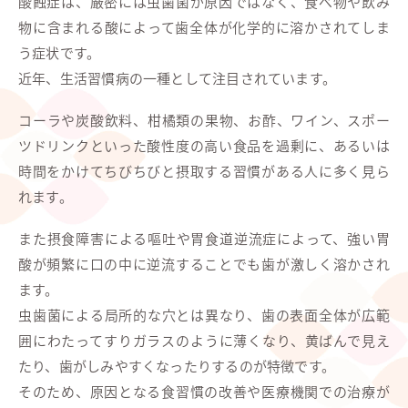
酸蝕症は、厳密には虫歯菌が原因ではなく、食べ物や飲み
物に含まれる酸によって歯全体が化学的に溶かされてしま
う症状です。
近年、生活習慣病の一種として注目されています。
コーラや炭酸飲料、柑橘類の果物、お酢、ワイン、スポー
ツドリンクといった酸性度の高い食品を過剰に、あるいは
時間をかけてちびちびと摂取する習慣がある人に多く見ら
れます。
また摂食障害による嘔吐や胃食道逆流症によって、強い胃
酸が頻繁に口の中に逆流することでも歯が激しく溶かされ
ます。
虫歯菌による局所的な穴とは異なり、歯の表面全体が広範
囲にわたってすりガラスのように薄くなり、黄ばんで見え
たり、歯がしみやすくなったりするのが特徴です。
そのため、原因となる食習慣の改善や医療機関での治療が