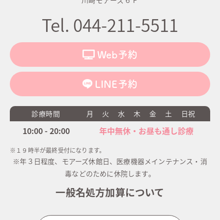
川崎モアーズ６Ｆ
Tel. 044-211-5511
Web予約
LINE予約
診療時間
月
火
水
木
金
土
日祝
10:00 - 20:00
年中無休・お昼も通し診療
※１９時半が最終受付になります。
※年３日程度、モアーズ休館日、医療機器メインテナンス・消
毒などのために休院します。
一般名処方加算について