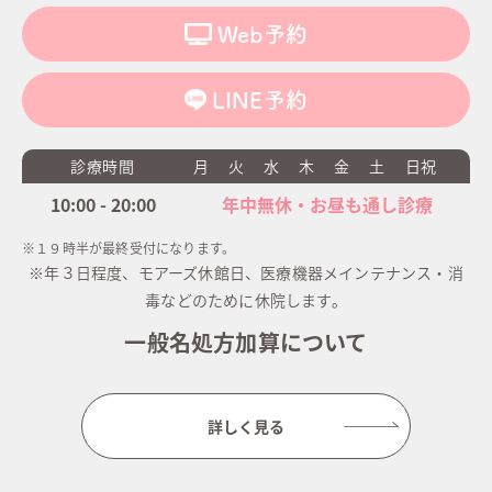
Web予約
LINE予約
診療時間
月
火
水
木
金
土
日祝
10:00 - 20:00
年中無休・お昼も通し診療
※１９時半が最終受付になります。
※年３日程度、モアーズ休館日、医療機器メインテナンス・消
毒などのために休院します。
一般名処方加算について
詳しく見る