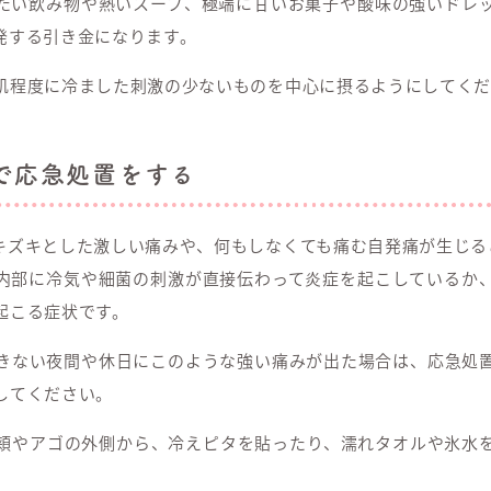
たい飲み物や熱いスープ、極端に甘いお菓子や酸味の強いドレ
発する引き金になります。
肌程度に冷ました刺激の少ないものを中心に摂るようにしてくだ
で応急処置をする
キズキとした激しい痛みや、何もしなくても痛む自発痛が生じる
内部に冷気や細菌の刺激が直接伝わって炎症を起こしているか
起こる症状です。
きない夜間や休日にこのような強い痛みが出た場合は、応急処
してください。
頬やアゴの外側から、冷えピタを貼ったり、濡れタオルや氷水