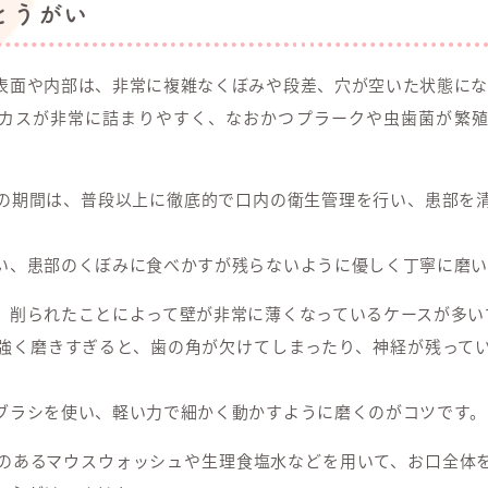
とうがい
表面や内部は、非常に複雑なくぼみや段差、穴が空いた状態にな
カスが非常に詰まりやすく、なおかつプラークや虫歯菌が繁
の期間は、普段以上に徹底的で口内の衛生管理を行い、患部を
い、患部のくぼみに食べかすが残らないように優しく丁寧に磨い
、削られたことによって壁が非常に薄くなっているケースが多い
強く磨きすぎると、歯の角が欠けてしまったり、神経が残って
ブラシを使い、軽い力で細かく動かすように磨くのがコツです。
のあるマウスウォッシュや生理食塩水などを用いて、お口全体