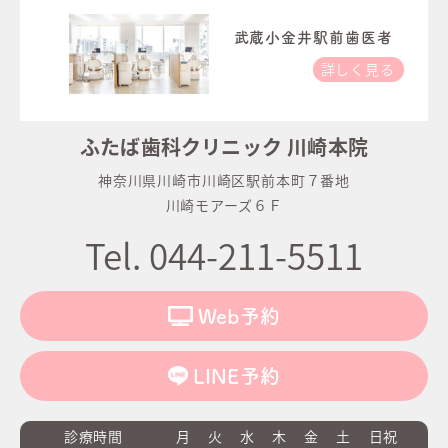
武蔵小金井駅前歯医者
詳しく見る
ふたば歯科クリニック 川崎本院
神奈川県川崎市川崎区駅前本町７番地
川崎モアーズ６Ｆ
Tel. 044-211-5511
Web予約
LINE予約
診療時間
月
火
水
木
金
土
日祝