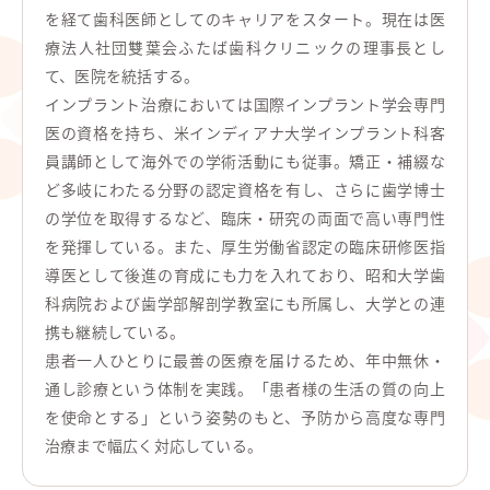
を経て歯科医師としてのキャリアをスタート。現在は医
療法人社団雙葉会ふたば歯科クリニックの理事長とし
て、医院を統括する。
インプラント治療においては国際インプラント学会専門
医の資格を持ち、米インディアナ大学インプラント科客
員講師として海外での学術活動にも従事。矯正・補綴な
ど多岐にわたる分野の認定資格を有し、さらに歯学博士
の学位を取得するなど、臨床・研究の両面で高い専門性
を発揮している。また、厚生労働省認定の臨床研修医指
導医として後進の育成にも力を入れており、昭和大学歯
科病院および歯学部解剖学教室にも所属し、大学との連
携も継続している。
患者一人ひとりに最善の医療を届けるため、年中無休・
通し診療という体制を実践。「患者様の生活の質の向上
を使命とする」という姿勢のもと、予防から高度な専門
治療まで幅広く対応している。