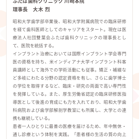
ふたば歯科クリニック 川崎本院
理事長
大木 烈
昭和大学歯学部卒業後、昭和大学附属病院での臨床研修
を経て歯科医師としてのキャリアをスタート。現在は医
療法人社団雙葉会ふたば歯科クリニックの理事長とし
て、医院を統括する。
インプラント治療においては国際インプラント学会専門
医の資格を持ち、米インディアナ大学インプラント科客
員講師として海外での学術活動にも従事。矯正・補綴な
ど多岐にわたる分野の認定資格を有し、さらに歯学博士
の学位を取得するなど、臨床・研究の両面で高い専門性
を発揮している。また、厚生労働省認定の臨床研修医指
導医として後進の育成にも力を入れており、昭和大学歯
科病院および歯学部解剖学教室にも所属し、大学との連
携も継続している。
患者一人ひとりに最善の医療を届けるため、年中無休・
通し診療という体制を実践。「患者様の生活の質の向上