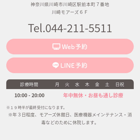
神奈川県川崎市川崎区駅前本町７番地
川崎モアーズ６Ｆ
Tel.044-211-5511
Web予約
LINE予約
診療時間
月
火
水
木
金
土
日祝
10:00 - 20:00
年中無休・お昼も通し診療
※１９時半が最終受付になります。
※年３日程度、モアーズ休館日、医療機器メインテナンス・消
毒などのために休院します。