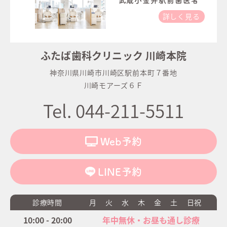
武蔵小金井駅前歯医者
詳しく見る
ふたば歯科クリニック 川崎本院
神奈川県川崎市川崎区駅前本町７番地
川崎モアーズ６Ｆ
Tel. 044-211-5511
Web予約
LINE予約
診療時間
月
火
水
木
金
土
日祝
10:00 - 20:00
年中無休・お昼も通し診療