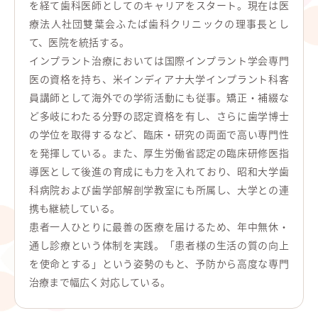
を経て歯科医師としてのキャリアをスタート。現在は医
療法人社団雙葉会ふたば歯科クリニックの理事長とし
て、医院を統括する。
インプラント治療においては国際インプラント学会専門
医の資格を持ち、米インディアナ大学インプラント科客
員講師として海外での学術活動にも従事。矯正・補綴な
ど多岐にわたる分野の認定資格を有し、さらに歯学博士
の学位を取得するなど、臨床・研究の両面で高い専門性
を発揮している。また、厚生労働省認定の臨床研修医指
導医として後進の育成にも力を入れており、昭和大学歯
科病院および歯学部解剖学教室にも所属し、大学との連
携も継続している。
患者一人ひとりに最善の医療を届けるため、年中無休・
通し診療という体制を実践。「患者様の生活の質の向上
を使命とする」という姿勢のもと、予防から高度な専門
治療まで幅広く対応している。