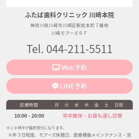
ふたば歯科クリニック 川崎本院
神奈川県川崎市川崎区駅前本町７番地
川崎モアーズ６Ｆ
Tel. 044-211-5511
Web予約
LINE予約
診療時間
月
火
水
木
金
土
日祝
10:00 - 20:00
年中無休・お昼も通し診療
※１９時半が最終受付になります。
※年３日程度、モアーズ休館日、医療機器メインテナンス・消