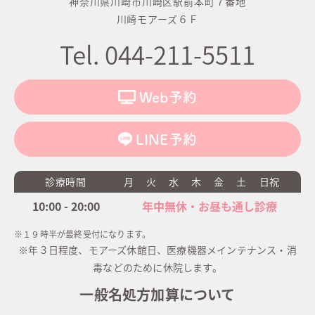
神奈川県川崎市川崎区駅前本町７番地
川崎モアーズ６Ｆ
Tel. 044-211-5511
Web予約
LINE予約
診療時間
月
火
水
木
金
土
日祝
10:00 - 20:00
年中無休・お昼も通し診療
※１９時半が最終受付になります。
※年３日程度、モアーズ休館日、医療機器メインテナンス・消
毒などのために休院します。
一般名処方加算について