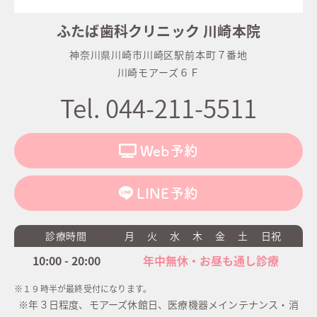
ふたば歯科クリニック 川崎本院
神奈川県川崎市川崎区駅前本町７番地
川崎モアーズ６Ｆ
Tel. 044-211-5511
Web予約
LINE予約
診療時間
月
火
水
木
金
土
日祝
10:00 - 20:00
年中無休・お昼も通し診療
※１９時半が最終受付になります。
※年３日程度、モアーズ休館日、医療機器メインテナンス・消