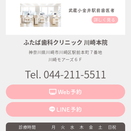
武蔵小金井駅前歯医者
詳しく見る
ふたば歯科クリニック 川崎本院
神奈川県川崎市川崎区駅前本町７番地
川崎モアーズ６Ｆ
Tel. 044-211-5511
Web予約
LINE予約
診療時間
月
火
水
木
金
土
日祝