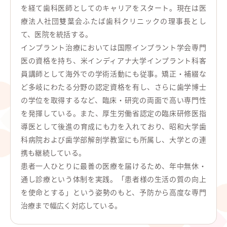
を経て歯科医師としてのキャリアをスタート。現在は医
療法人社団雙葉会ふたば歯科クリニックの理事長とし
て、医院を統括する。
インプラント治療においては国際インプラント学会専門
医の資格を持ち、米インディアナ大学インプラント科客
員講師として海外での学術活動にも従事。矯正・補綴な
ど多岐にわたる分野の認定資格を有し、さらに歯学博士
の学位を取得するなど、臨床・研究の両面で高い専門性
を発揮している。また、厚生労働省認定の臨床研修医指
導医として後進の育成にも力を入れており、昭和大学歯
科病院および歯学部解剖学教室にも所属し、大学との連
携も継続している。
患者一人ひとりに最善の医療を届けるため、年中無休・
通し診療という体制を実践。「患者様の生活の質の向上
を使命とする」という姿勢のもと、予防から高度な専門
治療まで幅広く対応している。