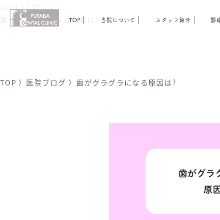
2024.12.07
歯がグラグラになる原因は?
TOP
当院について
スタッフ紹介
診
TOP
〉
医院ブログ
〉
歯がグラグラになる原因は?