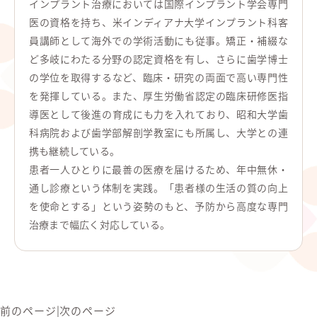
インプラント治療においては国際インプラント学会専門
医の資格を持ち、米インディアナ大学インプラント科客
員講師として海外での学術活動にも従事。矯正・補綴な
ど多岐にわたる分野の認定資格を有し、さらに歯学博士
の学位を取得するなど、臨床・研究の両面で高い専門性
を発揮している。また、厚生労働省認定の臨床研修医指
導医として後進の育成にも力を入れており、昭和大学歯
科病院および歯学部解剖学教室にも所属し、大学との連
携も継続している。
患者一人ひとりに最善の医療を届けるため、年中無休・
通し診療という体制を実践。「患者様の生活の質の向上
を使命とする」という姿勢のもと、予防から高度な専門
治療まで幅広く対応している。
前のページ
|
次のページ