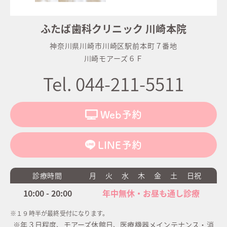
ふたば歯科クリニック 川崎本院
神奈川県川崎市川崎区駅前本町７番地
川崎モアーズ６Ｆ
Tel. 044-211-5511
Web予約
LINE予約
診療時間
月
火
水
木
金
土
日祝
10:00 - 20:00
年中無休・お昼も通し診療
※１９時半が最終受付になります。
※年３日程度、モアーズ休館日、医療機器メインテナンス・消