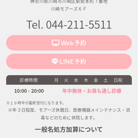
神奈川県川崎市川崎区駅前本町７番地
川崎モアーズ６Ｆ
Tel. 044-211-5511
Web予約
LINE予約
診療時間
月
火
水
木
金
土
日祝
10:00 - 20:00
年中無休・お昼も通し診療
※１９時半が最終受付になります。
※年３日程度、モアーズ休館日、医療機器メインテナンス・消
毒などのために休院します。
一般名処方加算について