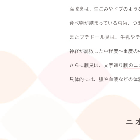
腐敗臭は、生ごみやドブのよう
食べ物が詰まっている虫歯、つ
またプチドール臭は、牛乳や
神経が腐敗した中程度～重度の
さらに膿臭は、文字通り
膿のニ
具体的には、膿や血液などの体
ニ